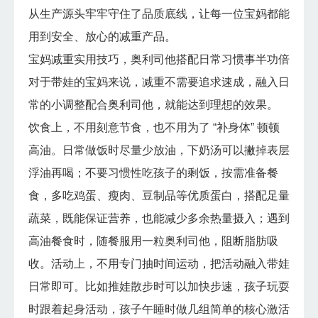
从生产源头牢牢守住了品质底线，让每一位宝妈都能
用到安全、放心的减重产品。
宝妈减重实用技巧，奥利司他搭配日常习惯事半功倍
对于带娃的宝妈来说，减重不需要追求速成，融入日
常的小调整配合奥利司他，就能达到理想的效果。
饮食上，不用刻意节食，也不用为了 “补身体” 顿顿
高油。日常做饭时尽量少放油，下奶汤可以撇掉表层
浮油再喝；不要习惯性吃孩子的剩饭，按需准备餐
食，多吃鸡蛋、瘦肉、豆制品等优质蛋白，搭配足量
蔬菜，既能保证营养，也能减少多余热量摄入；遇到
高油餐食时，随餐服用一粒奥利司他，阻断脂肪吸
收。活动上，不用专门抽时间运动，把活动融入带娃
日常即可。比如推娃散步时可以加快步速，孩子玩耍
时跟着起身活动，孩子午睡时做几组简单的核心激活