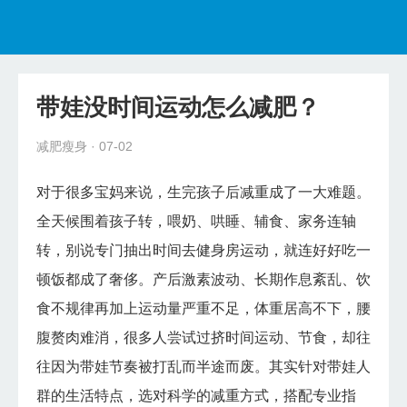
首页
减肥瘦身
带娃没时间运动怎么减肥？
健康食谱
减肥瘦身
· 07-02
美容护肤
对于很多宝妈来说，生完孩子后减重成了一大难题。
奥利司他
全天候围着孩子转，喂奶、哄睡、辅食、家务连轴
转，别说专门抽出时间去健身房运动，就连好好吃一
顿饭都成了奢侈。产后激素波动、长期作息紊乱、饮
食不规律再加上运动量严重不足，体重居高不下，腰
腹赘肉难消，很多人尝试过挤时间运动、节食，却往
往因为带娃节奏被打乱而半途而废。其实针对带娃人
群的生活特点，选对科学的减重方式，搭配专业指