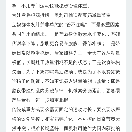
导，不用专门运动也能稳步管理体重。
带娃发胖根源拆解，奥利司他适配宝妈减重节奏
宝妈群体发胖并非单纯的 “管不住嘴”，而是多重因素
共同作用的结果。一是产后身体激素水平变化，基础
代谢率下降，脂肪更容易在腰腹、臀部堆积；二是带
娃日常以静坐抱娃、居家照料为主，全天有效活动量
极低，长期处于热量消耗不足的状态；三是饮食结构
失衡，为了下奶常喝高油浓汤，或是为了不浪费频繁
吃孩子的剩饭，不知不觉摄入过量油脂与热量；四是
熬夜带娃打乱内分泌节律，饥饿素分泌紊乱，更容易
产生食欲，进一步加重肥胖。
传统减重方式要么需要固定的运动时长，要么要求严
格的饮食管控，和宝妈碎片化、不可控的日常节奏天
然冲突，很难长期坚持。而奥利司他作为国内获批的