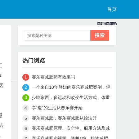
首页
减肥瘦身
健康食谱
美容护肤
热门浏览
工
减肥教程
作
赛乐赛减肥药有效果吗
因
一个来自10年胖妞的赛乐赛减肥案例，轻
松月瘦15斤
少吃东西，多运动和改变生活方式，体重
从180到115斤真实减肥案例
享“瘦”的生活从赛乐赛开始
想
赛乐赛减肥，赛乐赛减肥从控油开
去
赛乐赛减肥原理、安全性、服用方法及减
。
肥效果解析
赛乐赛减肥小视频，随餐1粒，排油减肥