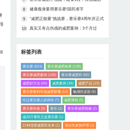
健康瘦身要用赛乐赛!国药准字
身
H20148005
“减肥正能量”挑战赛，赛乐赛4周年庆正式
得
开启啦！
真实又有点伤感的减肥案例：3个月过
去，完美蜕变，甩掉45斤肉
标签列表
6
赛乐赛
(653)
赛乐赛减肥效果
(139)
赛乐赛减肥案例
(108)
赛乐赛减肥药
(60)
减肥好方法
(45)
减肥案例
(39)
减肥产品
(15)
赛乐赛奥利司他减肥胶囊
(14)
敏感性皮肤
(9)
吃过赛乐赛人的评价
(7)
减肥课程
(5)
赛乐赛价格
(5)
赛乐
(2)
赛乐赛减肥视频
(2)
减30斤要吃几盒赛乐赛
(1)
21种违禁减肥药名单
(1)
混合性皮肤护理
(1)