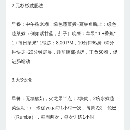
2.元杉杉减肥法
早餐：中午糙米糊：绿色蔬菜煮+蒸鲈鱼晚上：绿色
蔬菜煮（例如紫甘蓝，茄子）晚餐：苹果* 1 +香蕉*
1 +每日坚果* 1锻炼：8.00 PM，10分钟热身+60分
钟快走+20分钟舒展，睡前腹部揉搓，正负50圈，促
进肠蠕动
3.大S饮食
早餐：无糖酸奶，火龙果半点：2块肉，2碗水煮蔬
菜运动：r，瑜伽yoga每1小时一次，每周2次；伦巴
（Rumba），每周两次，每次训练1小时