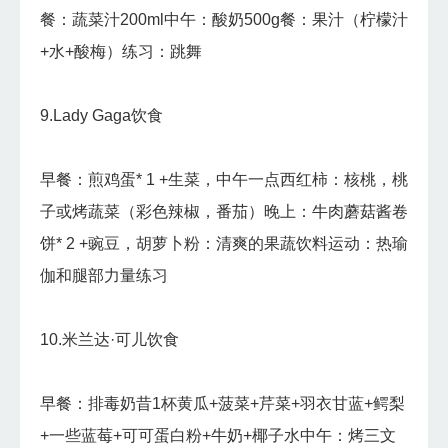
餐：蔬菜汁200ml中午：酸奶500g餐：果汁（柠檬汁
+水+酸梅）练习：跳舞
9.Lady Gaga饮食
早餐：煎鸡蛋* 1 +生菜，中午一点西红柿：核桃，桃
子或烤蔬菜（彩色辣椒，番茄）晚上：牛肉蘑菇酱卷
饼* 2 +豌豆，胡萝卜粉：清爽的果蔬饮料运动：热瑜
伽和腿部力量练习
10.米兰达·可儿饮食
早餐：排毒奶昔1杯黄瓜+菠菜+芹菜+羽衣甘蓝+鳄梨
+一些蓝莓+可可蛋白粉+牛奶+椰子水中午：烤三文