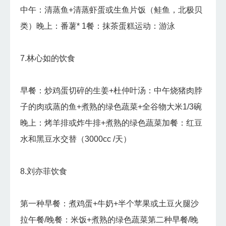
中午：清蒸鱼+清蒸虾蛋或生鱼片饭（鲑鱼，北极贝
类）晚上：番薯* 1餐：抹茶蛋糕运动：游泳
7.林心如的饮食
早餐：炒鸡蛋切碎的生姜+杜仲叶汤：中午烧猪肉脖
子的肉或蒸的鱼+煮熟的绿色蔬菜+全谷物大米1/3碗
晚上：烤羊排或炸牛排+煮熟的绿色蔬菜加餐：红豆
水和黑豆水交替（3000cc /天）
8.刘亦菲饮食
第一种早餐：煮鸡蛋+牛奶+半个苹果或土豆火腿沙
拉午餐/晚餐：米饭+煮熟的绿色蔬菜第二种早餐/晚