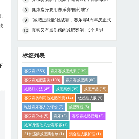
健康瘦身要用赛乐赛!国药准字
觉
H20148005
“减肥正能量”挑战赛，赛乐赛4周年庆正式
快
开启啦！
真实又有点伤感的减肥案例：3个月过
去，完美蜕变，甩掉45斤肉
标签列表
下
赛乐赛
(653)
赛乐赛减肥效果
(139)
赛乐赛减肥案例
(108)
赛乐赛减肥药
(60)
减肥好方法
(45)
减肥案例
(39)
减肥产品
(15)
赛乐赛奥利司他减肥胶囊
(14)
敏感性皮肤
(9)
吃过赛乐赛人的评价
(7)
减肥课程
(5)
赛乐赛价格
(5)
赛乐
(2)
赛乐赛减肥视频
(2)
减30斤要吃几盒赛乐赛
(1)
21种违禁减肥药名单
(1)
混合性皮肤护理
(1)