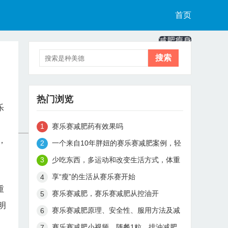
首页
减肥瘦身
健康食谱
美容护肤
热门浏览
乐
减肥教程
赛乐赛减肥药有效果吗
，
一个来自10年胖妞的赛乐赛减肥案例，轻
松月瘦15斤
少吃东西，多运动和改变生活方式，体重
从180到115斤真实减肥案例
享“瘦”的生活从赛乐赛开始
重
赛乐赛减肥，赛乐赛减肥从控油开
明
赛乐赛减肥原理、安全性、服用方法及减
肥效果解析
赛乐赛减肥小视频，随餐1粒，排油减肥